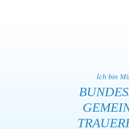
Ich bin Mi
BUNDES­
GEMEI
TRAUER­F