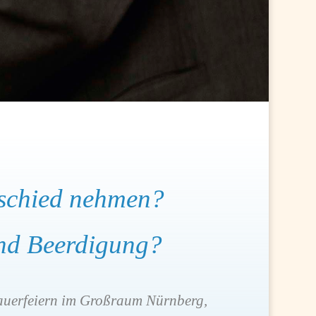
bschied nehmen?
und Beerdigung?
Trauerfeiern im Großraum Nürnberg,