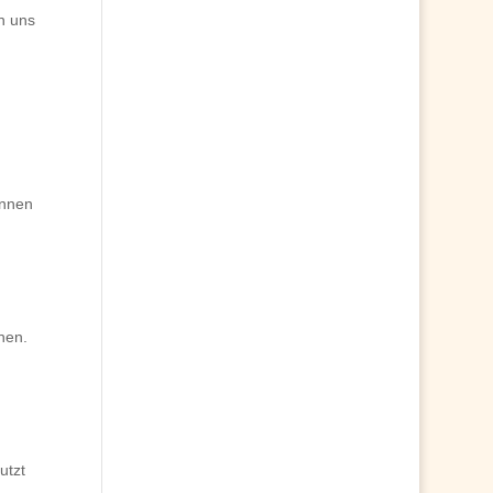
n uns
önnen
hen.
utzt