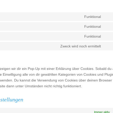
Funktional
Cons
to
Funktional
Cons
servi
to
Funktional
word
Cons
servi
to
Zweck wird noch ermittelt
divi-
Cons
servi
(eleg
to
word
them
servi
sonst
eigen wir dir ein Pop-Up mit einer Erklärung über Cookies. Sobald du 
ine Einwilligung alle von dir gewählten Kategorien von Cookies und Plugi
erwenden. Du kannst die Verwendung von Cookies über deinen Browser
ite dann unter Umständen nicht richtig funktioniert.
nstellungen
Immer aktiv