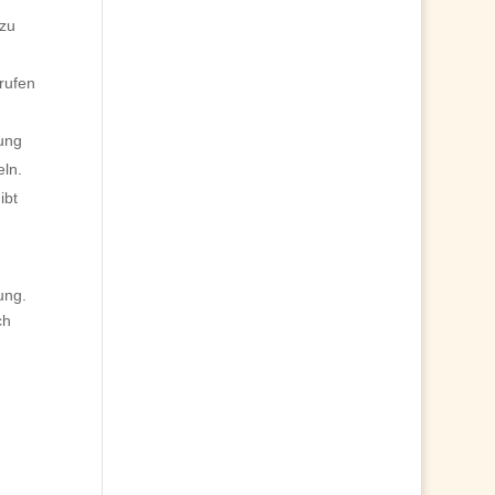
zu
rufen
ung
eln.
ibt
ung.
ch