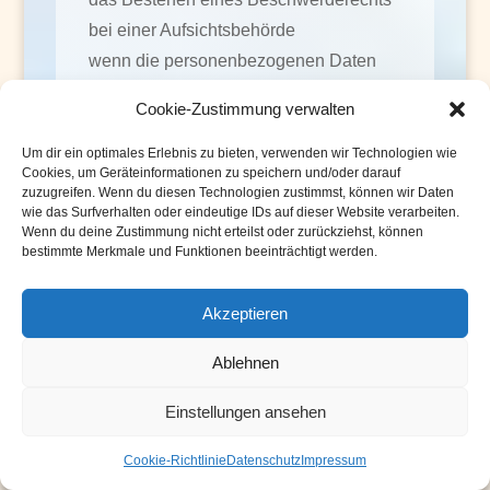
bei einer Aufsichtsbehörde
wenn die personenbezogenen Daten
nicht bei der betroffenen Person
Cookie-Zustimmung verwalten
erhoben werden: Alle verfügbaren
Informationen über die Herkunft der
Um dir ein optimales Erlebnis zu bieten, verwenden wir Technologien wie
Cookies, um Geräteinformationen zu speichern und/oder darauf
Daten
zuzugreifen. Wenn du diesen Technologien zustimmst, können wir Daten
wie das Surfverhalten oder eindeutige IDs auf dieser Website verarbeiten.
das Bestehen einer automatisierten
Wenn du deine Zustimmung nicht erteilst oder zurückziehst, können
Entscheidungsfindung einschließlich
bestimmte Merkmale und Funktionen beeinträchtigt werden.
Profiling gemäß Artikel 22 Abs.1 und 4
DS-GVO und — zumindest in diesen
Akzeptieren
Fällen — aussagekräftige Informationen
Ablehnen
über die involvierte Logik sowie die
Tragweite und die angestrebten
Einstellungen ansehen
Auswirkungen einer derartigen
Verarbeitung für die betroffene Person
Cookie-Richtlinie
Datenschutz
Impressum
Ferner steht der betroffenen Person ein